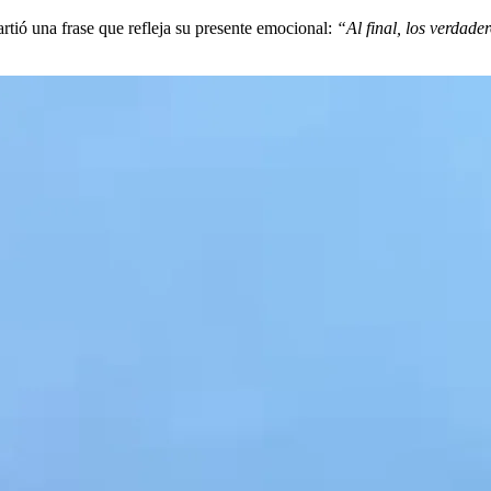
rtió una frase que refleja su presente emocional:
“Al final, los verdader