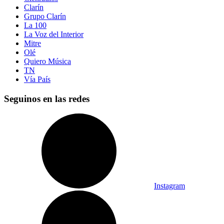
Clarín
Grupo Clarín
La 100
La Voz del Interior
Mitre
Olé
Quiero Música
TN
Vía País
Seguinos en las redes
Instagram