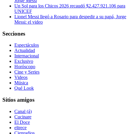
Jorge Messi
Un Sol para los Chicos 2026 recaudó $2.427.921.106 para
UNICEF
Lionel Messi llegó a Rosario para despedir a su papá, Jorge
Messi: el video
Secciones
Espectáculos
Actualidad
Internacional
Exclusivo
Horóscopo
Cine y Series
Videos
Música
Qué Look
Sitios amigos
Canal (á)
Cucinare
El Doce
eltrece
Cienradios