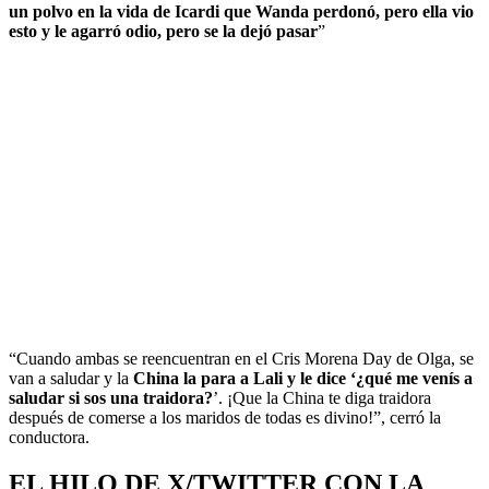
un polvo en la vida de Icardi que Wanda perdonó, pero ella vio
esto y le agarró odio, pero se la dejó pasar
”
“Cuando ambas se reencuentran en el Cris Morena Day de Olga, se
van a saludar y la
China la para a Lali y le dice ‘¿qué me venís a
saludar si sos una traidora?
’. ¡Que la China te diga traidora
después de comerse a los maridos de todas es divino!”, cerró la
conductora.
EL HILO DE X/TWITTER CON LA