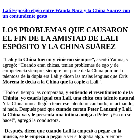
Lali Espósito eligió entre Wanda Nara y la China Suárez con
un contundente gesto
LOS PROBLEMAS QUE CAUSARON
EL FIN DE LA AMISTAD DE LALI
ESPÓSITO Y LA CHINA SUÁREZ
“Lali y la China fueron y vinieron siempre”,
asentó Yanina, y
agregó: “Cuando eran chicas. tenían problemas de ego y de
competencia siempre, siempre por parte de la China porque la
talentosa de la dupla era Lali y dicen las malas lenguas que
Cris
Morena le decía a la China que la copie a Lali
”.
“Todo el tiempo las comparaba,
y entiendo el resentimiento de la
Chinita, yo estaría igual con Lali, una chica con talento natural
.
Y la China nunca llegó a tener ese talento ni cantando, ni actuando,
ni nada. Después pasó que
cuando cortan Peter Lanzani y Lali,
la China va y le presenta una íntima amiga a Peter
. ¡Eso no se
hace!”, agregó la conductora.
“
Después, dicen que cuando Lali la empezó a pegar en la
música, se le empezó a pegar
a ver si lograba algo. Siempre