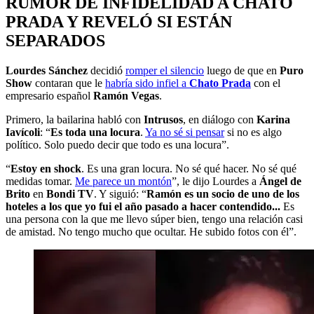
RUMOR DE INFIDELIDAD A CHATO
PRADA Y REVELÓ SI ESTÁN
SEPARADOS
Lourdes Sánchez
decidió
romper el silencio
luego de que en
Puro
Show
contaran que le
habría sido infiel a
Chato Prada
con el
empresario español
Ramón Vegas
.
Primero, la bailarina habló con
Intrusos
, en diálogo con
Karina
Iavícoli
: “
Es toda una locura
.
Ya no sé si pensar
si no es algo
político. Solo puedo decir que todo es una locura”.
“
Estoy en shock
. Es una gran locura. No sé qué hacer. No sé qué
medidas tomar.
Me parece un montón
”, le dijo Lourdes a
Ángel de
Brito
en
Bondi TV
. Y siguió: “
Ramón es un socio de uno de los
hoteles a los que yo fui el año pasado a hacer contendido...
Es
una persona con la que me llevo súper bien, tengo una relación casi
de amistad. No tengo mucho que ocultar. He subido fotos con él”.