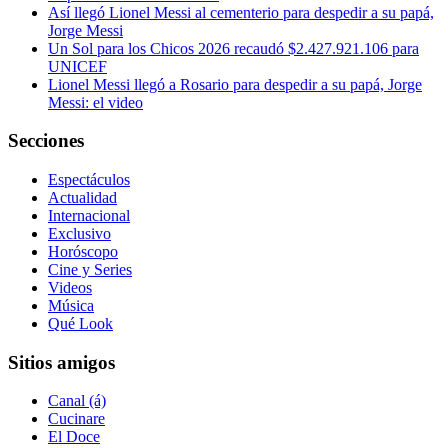
Así llegó Lionel Messi al cementerio para despedir a su papá,
Jorge Messi
Un Sol para los Chicos 2026 recaudó $2.427.921.106 para
UNICEF
Lionel Messi llegó a Rosario para despedir a su papá, Jorge
Messi: el video
Secciones
Espectáculos
Actualidad
Internacional
Exclusivo
Horóscopo
Cine y Series
Videos
Música
Qué Look
Sitios amigos
Canal (á)
Cucinare
El Doce