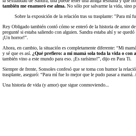
la sexualidad de Sandra, una puede tener una amiga lesbiana y que 
también me enamoró ese alma.
No sólo por salvarme la vida, sino 
Sobre la exposición de la relación tras su trasplante: "Para mí 
Rey Obligado también contó cómo se enteró de la historia de amor de 
pregunté si estaba saliendo con alguien. Sandra estaba ahí y se qued
¡Un horror!”.
Ahora, en cambio, la situación es completamente diferente: “Mi mamá 
y sé que es así.
¿Qué prefiero: a mi mamá sola toda la vida o con 
también vino a este mundo para eso. ¡Es rarísimo!”, dijo en Para Ti.
Siempre de frente, Sonsoles confesó que se toma con humor la relación 
trasplante, aseguró: “Para mí fue lo mejor que le pudo pasar a mamá. A
Una historia de vida (y amor) que sigue conmoviendo...