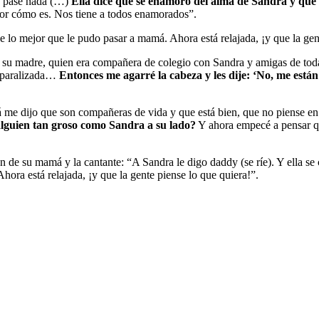
no pase nada (…)
Ella dice que se enamoró del alma de Sandra y que n
por cómo es. Nos tiene a todos enamorados”.
fue lo mejor que le pudo pasar a mamá. Ahora está relajada, ¡y que la gen
su madre, quien era compañera de colegio con Sandra y amigas de todas
ó paralizada…
Entonces me agarré la cabeza y les dije: ‘No, me está
me dijo que son compañeras de vida y que está bien, que no piense en l
alguien tan groso como Sandra a su lado?
Y ahora empecé a pensar qu
de su mamá y la cantante: “A Sandra le digo daddy (se ríe). Y ella se ca
hora está relajada, ¡y que la gente piense lo que quiera!”.