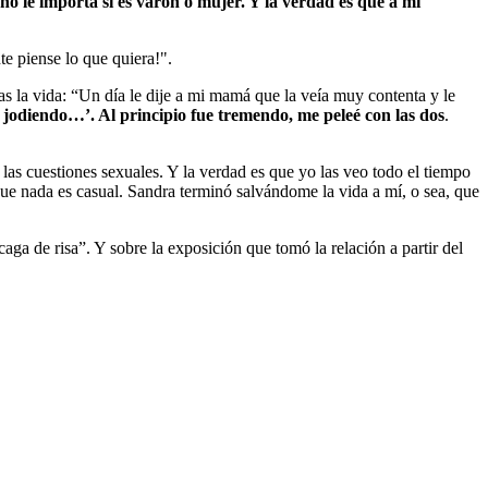
o le importa si es varón o mujer. Y la verdad es que a mí
te piense lo que quiera!".
 la vida: “Un día le dije a mi mamá que la veía muy contenta y le
n jodiendo…’. Al principio fue tremendo, me peleé con las dos
.
as cuestiones sexuales. Y la verdad es que yo las veo todo el tiempo
e nada es casual. Sandra terminó salvándome la vida a mí, o sea, que
ga de risa”. Y sobre la exposición que tomó la relación a partir del