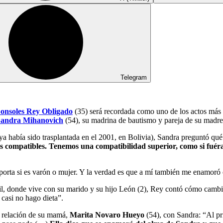
Telegram
onsoles Rey Obligado
(35) será recordada como uno de los actos más
andra Mihanovich
(54), su madrina de bautismo y pareja de su madre
a había sido trasplantada en el 2001, en Bolivia), Sandra preguntó qué
ramos compatibles. Tenemos una compatibilidad superior, como si fu
orta si es varón o mujer. Y la verdad es que a mí también me enamoró 
il, donde vive con su marido y su hijo León (2), Rey contó cómo cambió
 casi no hago dieta”.
a relación de su mamá,
Marita Novaro Hueyo
(54), con Sandra: “Al pr