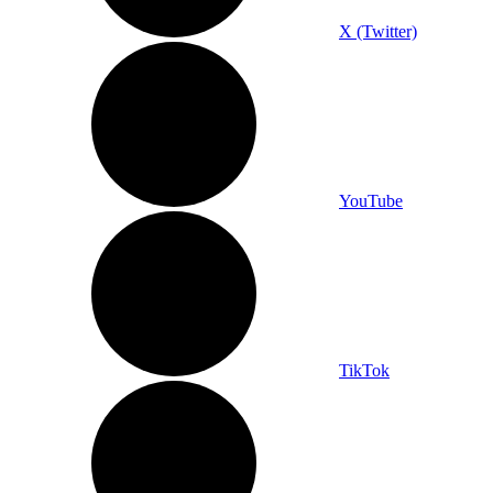
X (Twitter)
YouTube
TikTok