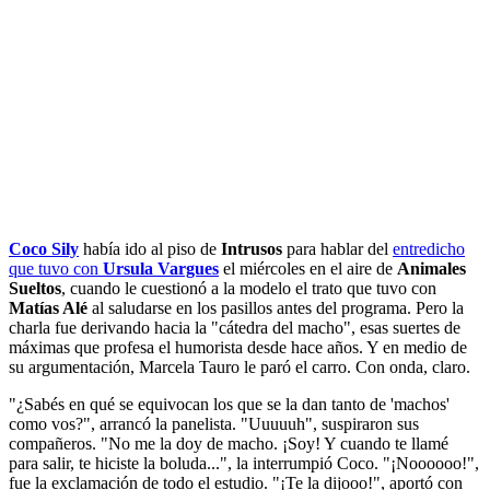
Coco Sily
había ido al piso de
Intrusos
para hablar del
entredicho
que tuvo con
Ursula Vargues
el miércoles en el aire de
Animales
Sueltos
, cuando le cuestionó a la modelo el trato que tuvo con
Matías Alé
al saludarse en los pasillos antes del programa. Pero la
charla fue derivando hacia la "cátedra del macho", esas suertes de
máximas que profesa el humorista desde hace años. Y en medio de
su argumentación, Marcela Tauro le paró el carro. Con onda, claro.
"¿Sabés en qué se equivocan los que se la dan tanto de 'machos'
como vos?", arrancó la panelista. "Uuuuuh", suspiraron sus
compañeros. "No me la doy de macho. ¡Soy! Y cuando te llamé
para salir, te hiciste la boluda...", la interrumpió Coco. "¡Noooooo!",
fue la exclamación de todo el estudio. "¡Te la dijooo!", aportó con