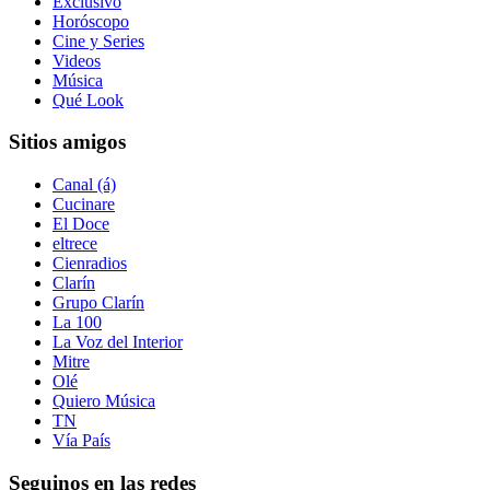
Exclusivo
Horóscopo
Cine y Series
Videos
Música
Qué Look
Sitios amigos
Canal (á)
Cucinare
El Doce
eltrece
Cienradios
Clarín
Grupo Clarín
La 100
La Voz del Interior
Mitre
Olé
Quiero Música
TN
Vía País
Seguinos en las redes