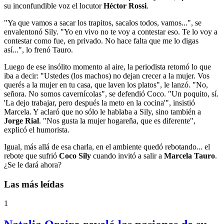
su inconfundible voz el locutor
Héctor Rossi
.
"Ya que vamos a sacar los trapitos, sacalos todos, vamos...", se
envalentonó Sily. "Yo en vivo no te voy a contestar eso. Te lo voy a
contestar como fue, en privado. No hace falta que me lo digas
así...", lo frenó Tauro.
Luego de ese insólito momento al aire, la periodista retomó lo que
iba a decir: "Ustedes (los machos) no dejan crecer a la mujer. Vos
querés a la mujer en tu casa, que laven los platos", le lanzó. "No,
señora. No somos cavernícolas", se defendió Coco. "Un poquito, sí.
'La dejo trabajar, pero después la meto en la cocina'", insistió
Marcela. Y aclaró que no sólo le hablaba a Sily, sino también a
Jorge Rial
. "Nos gusta la mujer hogareña, que es diferente",
explicó el humorista.
Igual, más allá de esa charla, en el ambiente quedó rebotando... el
rebote que sufrió
Coco Sily
cuando invitó a salir a
Marcela Tauro
.
¿Se le dará ahora?
Las más leídas
1