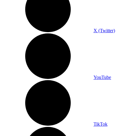
X (Twitter)
YouTube
TikTok