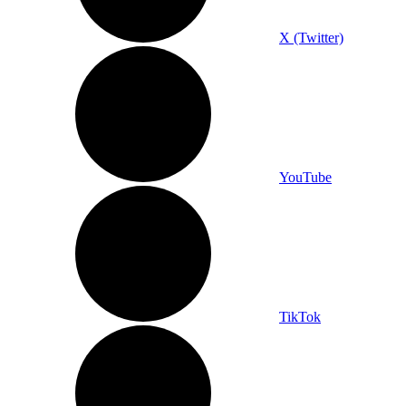
X (Twitter)
YouTube
TikTok