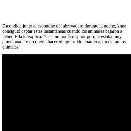
Escondida junto al escondite del abrevadero durante la noche,Anna
consiguió captar estas instantáneas cuando los animales bajaron a
beber. Ella lo explica: "Casi no podía respirar porque estaba muy
emocionada y no quería hacer ningún ruido cuando aparecieran los
animales".