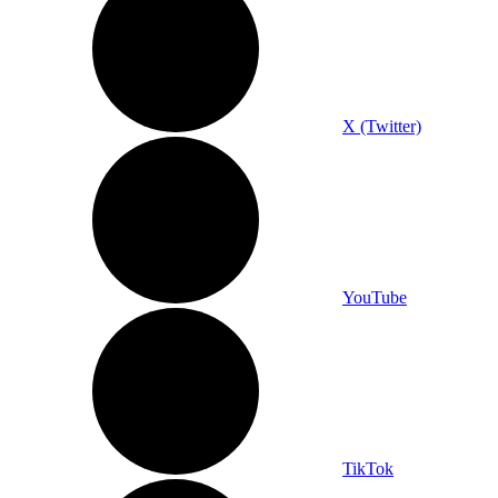
X (Twitter)
YouTube
TikTok