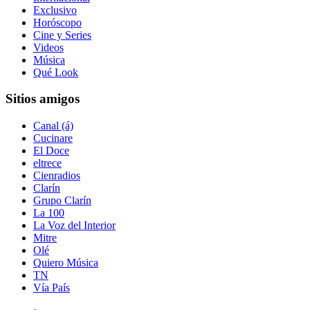
Exclusivo
Horóscopo
Cine y Series
Videos
Música
Qué Look
Sitios amigos
Canal (á)
Cucinare
El Doce
eltrece
Cienradios
Clarín
Grupo Clarín
La 100
La Voz del Interior
Mitre
Olé
Quiero Música
TN
Vía País