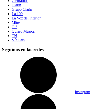
Cienradios
Clarín
Grupo Clarín
La 100
La Voz del Interior
Mitre
Olé
Quiero Música
TN
Vía País
Seguinos en las redes
Instagram