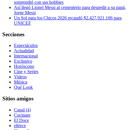
sorprendió con sus hobbies
Así llegó Lionel Messi al cementerio para despedir a su papá,
Jorge Messi
Un Sol para los Chicos 2026 recaudó $2.427.921.106 para
UNICEF
Secciones
Espectáculos
Actualidad
Internacional
Exclusivo
Horóscopo
Cine y Series
Videos
Música
Qué Look
Sitios amigos
Canal (á)
Cucinare
El Doce
eltrece