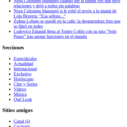
Nora Colosimo blanqueó cuándo fue la última vez que tuvo
relaciones y dejó a todos sin palabras
Nora Colosimo blanqueó si le robó el novio a la mamá de
Lola Bezerra: “Esa señora...”
Zulma Lobato se quedó en la calle: la desgarradora foto que
se filtró en redes
Ludovico Einaudi llega al Teatro Colón con su gira “Solo
Piano” tras agotar funciones en el mundo
Secciones
Espectáculos
Actualidad
Internacional
Exclusivo
Horóscopo
Cine y Series
Videos
Música
Qué Look
Sitios amigos
Canal (á)
Cucinare