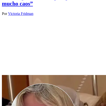
mucho caos”
Por
Victoria Fridman