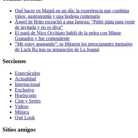
Qué hacer en Maipú en un día: la experiencia que combina
vinos, gastronomía y una bodega centenaria
Ángel de Brito escrachó a una famosa: “Pidió plata para venir
de invitada y no es diva”
El papá de Nico Occhiato habló de la pelea con Migue
Granados y fue contundente
“Me estoy apagando”: se filtraron los preocupantes mensajes
de Luck Ra tras su separación de La Joaqui
Secciones
Espectáculos
Actualidad
Internacional
Exclusivo
Horóscopo
Cine y Series
Videos
Música
Qué Look
Sitios amigos