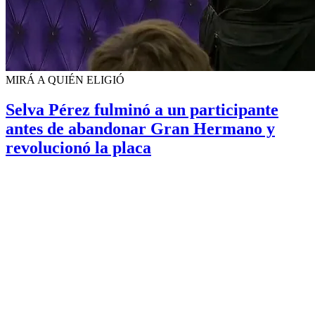
MIRÁ A QUIÉN ELIGIÓ
Selva Pérez fulminó a un participante
antes de abandonar Gran Hermano y
revolucionó la placa