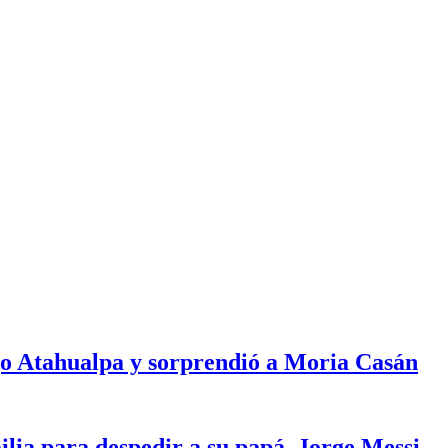
ijo Atahualpa y sorprendió a Moria Casán
milia para despedir a su papá, Jorge Messi