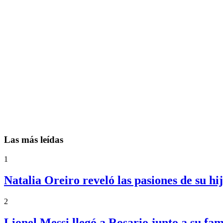
Las más leídas
1
Natalia Oreiro reveló las pasiones de su h
2
Lionel Messi llegó a Rosario junto a su fa