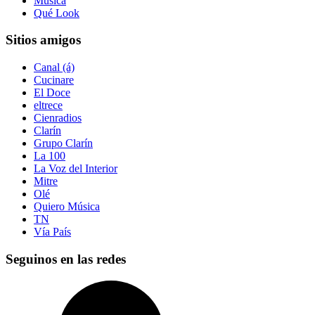
Música
Qué Look
Sitios amigos
Canal (á)
Cucinare
El Doce
eltrece
Cienradios
Clarín
Grupo Clarín
La 100
La Voz del Interior
Mitre
Olé
Quiero Música
TN
Vía País
Seguinos en las redes