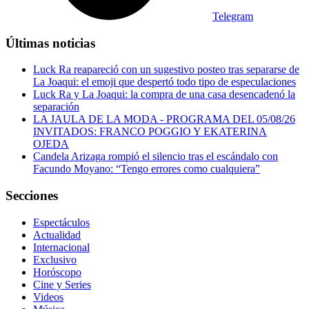
Telegram
Últimas noticias
Luck Ra reapareció con un sugestivo posteo tras separarse de
La Joaqui: el emoji que despertó todo tipo de especulaciones
Luck Ra y La Joaqui: la compra de una casa desencadenó la
separación
LA JAULA DE LA MODA - PROGRAMA DEL 05/08/26
INVITADOS: FRANCO POGGIO Y EKATERINA
OJEDA
Candela Arizaga rompió el silencio tras el escándalo con
Facundo Moyano: “Tengo errores como cualquiera”
Secciones
Espectáculos
Actualidad
Internacional
Exclusivo
Horóscopo
Cine y Series
Videos