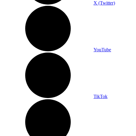
X (Twitter)
YouTube
TikTok