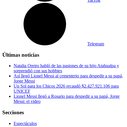
TikTok
Telegram
Últimas noticias
Natalia Oreiro habló de las pasiones de su hijo Atahualpa y
sorprendió con sus hobbies
Así llegó Lionel Messi al cementerio para despedir a su papá,
Jorge Messi
Un Sol para los Chicos 2026 recaudó $2.427.921.106 para
UNICEF
Lionel Messi llegó a Rosario para despedir a su papá, Jorge
Messi: el video
Secciones
Espectáculos