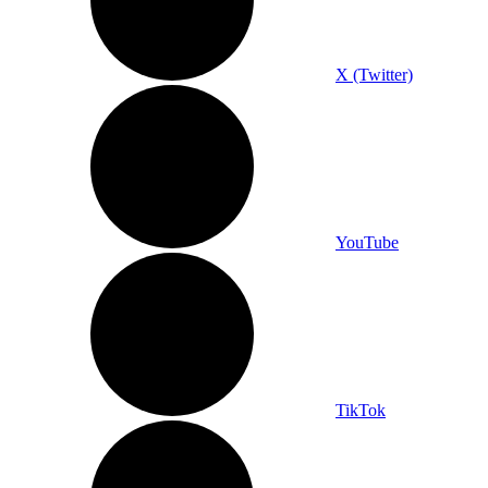
X (Twitter)
YouTube
TikTok