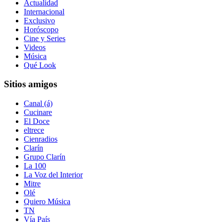
Actualidad
Internacional
Exclusivo
Horóscopo
Cine y Series
Videos
Música
Qué Look
Sitios amigos
Canal (á)
Cucinare
El Doce
eltrece
Cienradios
Clarín
Grupo Clarín
La 100
La Voz del Interior
Mitre
Olé
Quiero Música
TN
Vía País