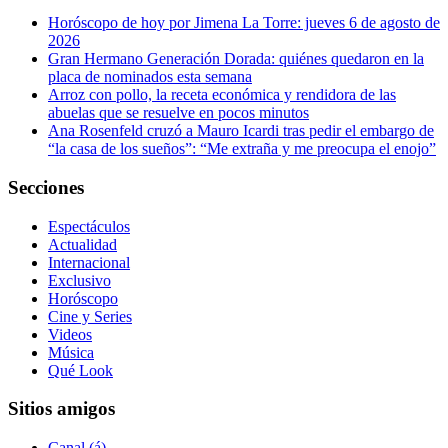
Horóscopo de hoy por Jimena La Torre: jueves 6 de agosto de
2026
Gran Hermano Generación Dorada: quiénes quedaron en la
placa de nominados esta semana
Arroz con pollo, la receta económica y rendidora de las
abuelas que se resuelve en pocos minutos
Ana Rosenfeld cruzó a Mauro Icardi tras pedir el embargo de
“la casa de los sueños”: “Me extraña y me preocupa el enojo”
Secciones
Espectáculos
Actualidad
Internacional
Exclusivo
Horóscopo
Cine y Series
Videos
Música
Qué Look
Sitios amigos
Canal (á)