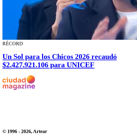
RÉCORD
Un Sol para los Chicos 2026 recaudó
$2.427.921.106 para UNICEF
© 1996 -
2026
, Artear