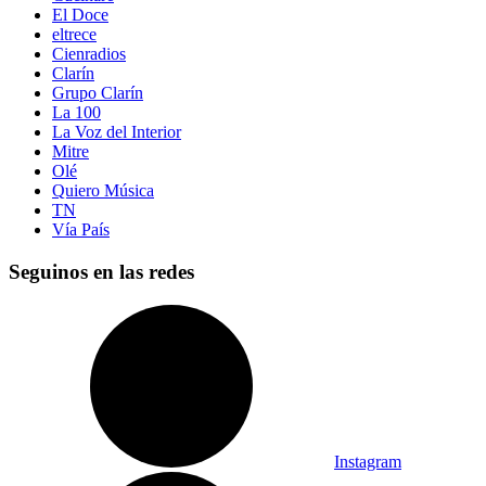
El Doce
eltrece
Cienradios
Clarín
Grupo Clarín
La 100
La Voz del Interior
Mitre
Olé
Quiero Música
TN
Vía País
Seguinos en las redes
Instagram