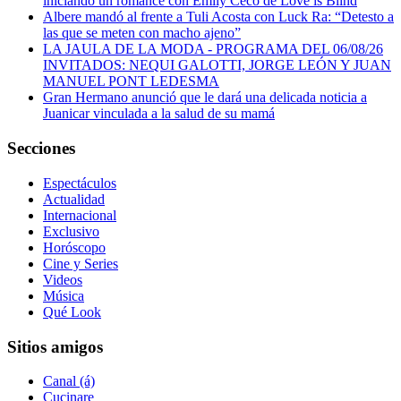
iniciando un romance con Emily Ceco de Love is Blind
Albere mandó al frente a Tuli Acosta con Luck Ra: “Detesto a
las que se meten con macho ajeno”
LA JAULA DE LA MODA - PROGRAMA DEL 06/08/26
INVITADOS: NEQUI GALOTTI, JORGE LEÓN Y JUAN
MANUEL PONT LEDESMA
Gran Hermano anunció que le dará una delicada noticia a
Juanicar vinculada a la salud de su mamá
Secciones
Espectáculos
Actualidad
Internacional
Exclusivo
Horóscopo
Cine y Series
Videos
Música
Qué Look
Sitios amigos
Canal (á)
Cucinare