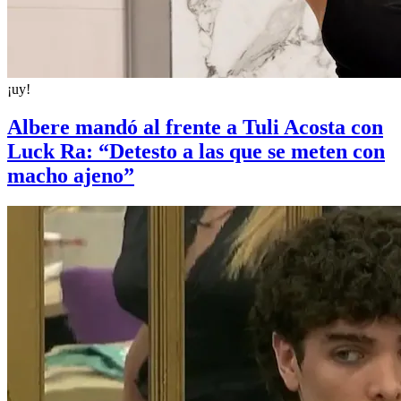
¡uy!
Albere mandó al frente a Tuli Acosta con
Luck Ra: “Detesto a las que se meten con
macho ajeno”