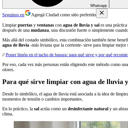
Whatsapp
Seguinos en
Agregá Ciudad como sitio preferido
Limpiar
puertas
y
ventanas
con
agua de lluvia
y sal
es una práctica
después de una
mudanza
, una discusión fuerte o simplemente cuando
Más allá del costado simbólico, esta combinación también tiene benefic
agua de lluvia
-más liviana que la corriente- sirve para limpiar mejor s
//
Poner limón en el tacho de basura: para qué sirve y por qué recomi
Por eso, cada vez más personas están eligiendo este método como un
olores.
Para qué sirve limpiar con agua de lluvia y
Desde lo simbólico, el agua de lluvia está asociada a la idea de limp
momentos de tensión o cambios importantes.
En lo práctico, la
sal
actúa como un
desinfectante natural
y un abras
clima.