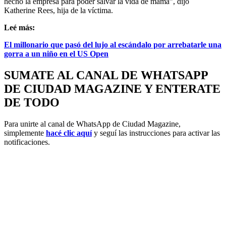
hecho la empresa para poder salvar la vida de mamá”, dijo
Katherine Rees, hija de la víctima.
Leé más:
El millonario que pasó del lujo al escándalo por arrebatarle una
gorra a un niño en el US Open
SUMATE AL CANAL DE WHATSAPP
DE CIUDAD MAGAZINE Y ENTERATE
DE TODO
Para unirte al canal de WhatsApp de Ciudad Magazine,
simplemente
hacé clic aquí
y seguí las instrucciones para activar las
notificaciones.