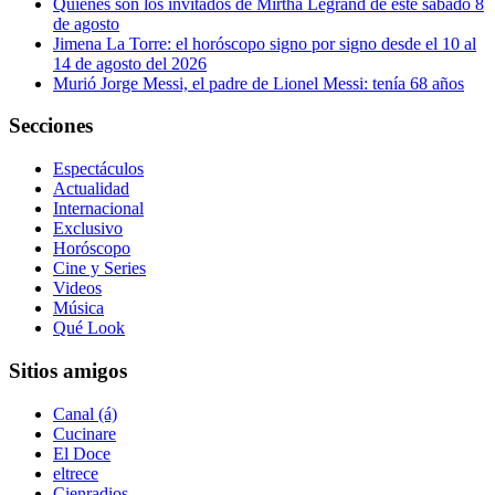
Quiénes son los invitados de Mirtha Legrand de este sábado 8
de agosto
Jimena La Torre: el horóscopo signo por signo desde el 10 al
14 de agosto del 2026
Murió Jorge Messi, el padre de Lionel Messi: tenía 68 años
Secciones
Espectáculos
Actualidad
Internacional
Exclusivo
Horóscopo
Cine y Series
Videos
Música
Qué Look
Sitios amigos
Canal (á)
Cucinare
El Doce
eltrece
Cienradios