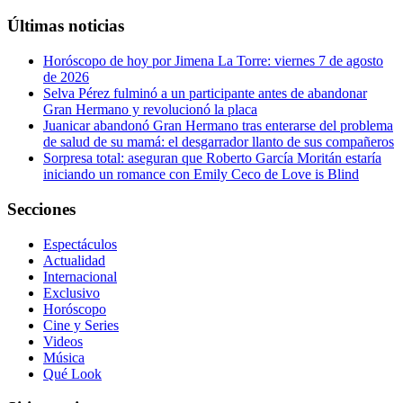
Últimas noticias
Horóscopo de hoy por Jimena La Torre: viernes 7 de agosto
de 2026
Selva Pérez fulminó a un participante antes de abandonar
Gran Hermano y revolucionó la placa
Juanicar abandonó Gran Hermano tras enterarse del problema
de salud de su mamá: el desgarrador llanto de sus compañeros
Sorpresa total: aseguran que Roberto García Moritán estaría
iniciando un romance con Emily Ceco de Love is Blind
Secciones
Espectáculos
Actualidad
Internacional
Exclusivo
Horóscopo
Cine y Series
Videos
Música
Qué Look