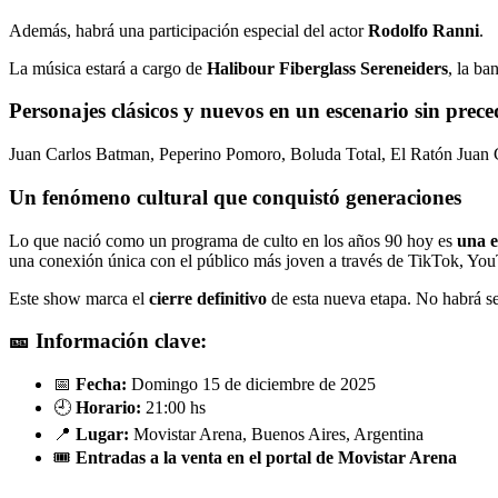
Además, habrá una participación especial del actor
Rodolfo Ranni
.
La música estará a cargo de
Halibour Fiberglass Sereneiders
, la ba
Personajes clásicos y nuevos en un escenario sin prece
Juan Carlos Batman, Peperino Pomoro, Boluda Total, El Ratón Juan Ca
Un fenómeno cultural que conquistó generaciones
Lo que nació como un programa de culto en los años 90 hoy es
una e
una conexión única con el público más joven a través de TikTok, You
Este show marca el
cierre definitivo
de esta nueva etapa. No habrá s
🎫 Información clave:
📅
Fecha:
Domingo 15 de diciembre de 2025
🕘
Horario:
21:00 hs
📍
Lugar:
Movistar Arena, Buenos Aires, Argentina
🎟
Entradas a la venta en el portal de Movistar Arena