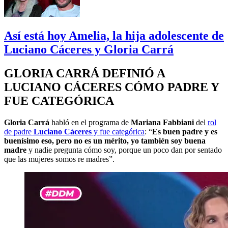
Así está hoy Amelia, la hija adolescente de
Luciano Cáceres y Gloria Carrá
GLORIA CARRÁ DEFINIÓ A
LUCIANO CÁCERES CÓMO PADRE Y
FUE CATEGÓRICA
Gloria Carrá
habló en el programa de
Mariana Fabbiani
del
rol
de padre
Luciano Cáceres
y fue categórica
: “
Es buen padre y es
buenísimo eso, pero no es un mérito, yo también soy buena
madre
y nadie pregunta cómo soy, porque un poco dan por sentado
que las mujeres somos re madres”.