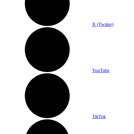
X (Twitter)
YouTube
TikTok