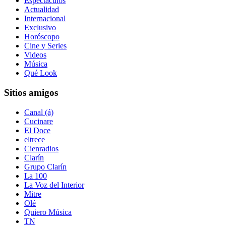
Espectáculos
Actualidad
Internacional
Exclusivo
Horóscopo
Cine y Series
Videos
Música
Qué Look
Sitios amigos
Canal (á)
Cucinare
El Doce
eltrece
Cienradios
Clarín
Grupo Clarín
La 100
La Voz del Interior
Mitre
Olé
Quiero Música
TN