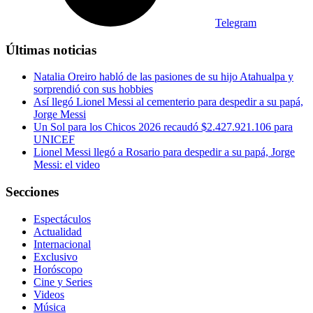
Telegram
Últimas noticias
Natalia Oreiro habló de las pasiones de su hijo Atahualpa y
sorprendió con sus hobbies
Así llegó Lionel Messi al cementerio para despedir a su papá,
Jorge Messi
Un Sol para los Chicos 2026 recaudó $2.427.921.106 para
UNICEF
Lionel Messi llegó a Rosario para despedir a su papá, Jorge
Messi: el video
Secciones
Espectáculos
Actualidad
Internacional
Exclusivo
Horóscopo
Cine y Series
Videos
Música