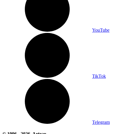
YouTube
TikTok
Telegram
© 1996 -
2026
, Artear