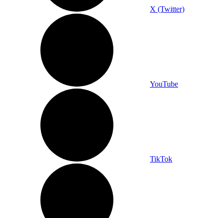
X (Twitter)
YouTube
TikTok