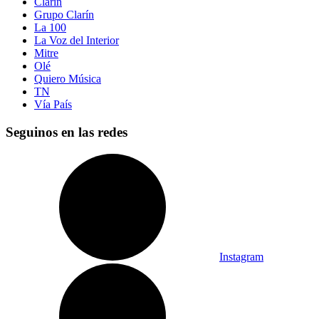
Clarín
Grupo Clarín
La 100
La Voz del Interior
Mitre
Olé
Quiero Música
TN
Vía País
Seguinos en las redes
Instagram