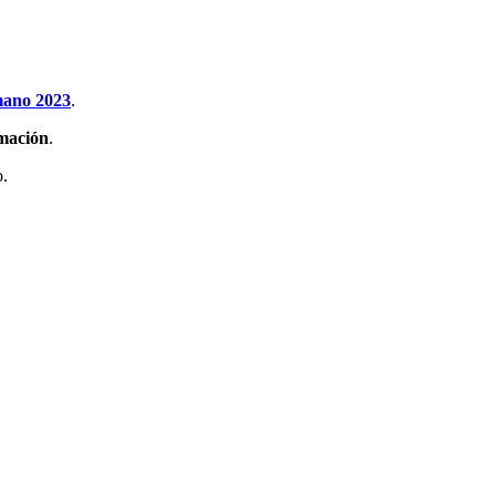
ano 2023
.
rmación
.
o.