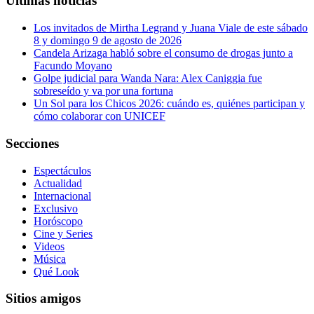
Últimas noticias
Los invitados de Mirtha Legrand y Juana Viale de este sábado
8 y domingo 9 de agosto de 2026
Candela Arizaga habló sobre el consumo de drogas junto a
Facundo Moyano
Golpe judicial para Wanda Nara: Alex Caniggia fue
sobreseído y va por una fortuna
Un Sol para los Chicos 2026: cuándo es, quiénes participan y
cómo colaborar con UNICEF
Secciones
Espectáculos
Actualidad
Internacional
Exclusivo
Horóscopo
Cine y Series
Videos
Música
Qué Look
Sitios amigos