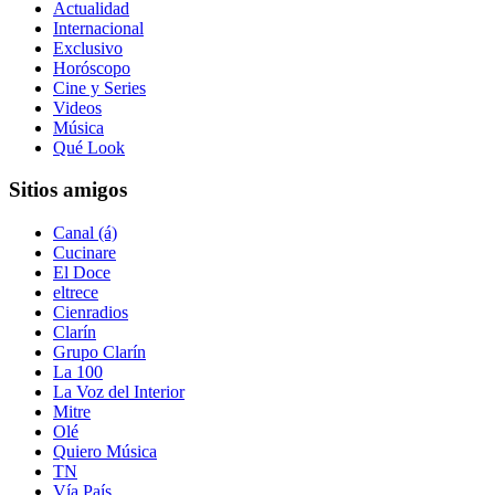
Actualidad
Internacional
Exclusivo
Horóscopo
Cine y Series
Videos
Música
Qué Look
Sitios amigos
Canal (á)
Cucinare
El Doce
eltrece
Cienradios
Clarín
Grupo Clarín
La 100
La Voz del Interior
Mitre
Olé
Quiero Música
TN
Vía País