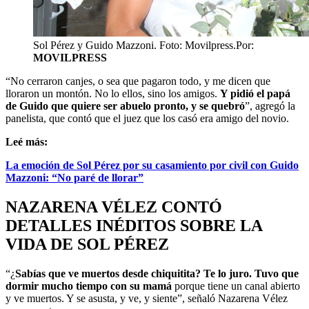
Sol Pérez y Guido Mazzoni. Foto: Movilpress.
Por:
MOVILPRESS
“No cerraron canjes, o sea que pagaron todo, y me dicen que
lloraron un montón. No lo ellos, sino los amigos.
Y pidió el papá
de Guido que quiere ser abuelo pronto, y se quebró
”, agregó la
panelista, que contó que el juez que los casó era amigo del novio.
Leé más:
La emoción de Sol Pérez por su casamiento por civil con Guido
Mazzoni: “No paré de llorar”
NAZARENA VÉLEZ CONTÓ
DETALLES INÉDITOS SOBRE LA
VIDA DE SOL PÉREZ
“¿
Sabías que ve muertos desde chiquitita? Te lo juro. Tuvo que
dormir mucho tiempo con su mamá
porque tiene un canal abierto
y ve muertos. Y se asusta, y ve, y siente”, señaló Nazarena Vélez