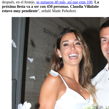
después, en el festejo,
se sumaron 40 más, así que eran 100
.
La
próxima fiesta va a ser con 450 personas. Claudia Villafañe
estuvo muy pendiente
”, señaló Maite Peñoñori.