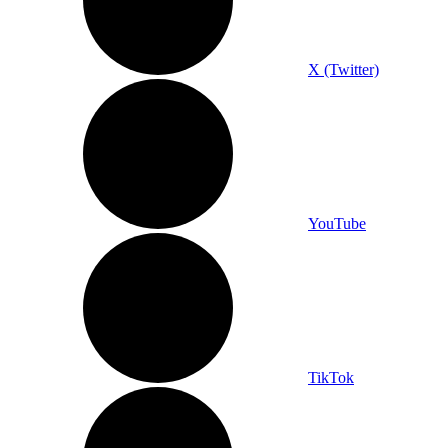
X (Twitter)
YouTube
TikTok