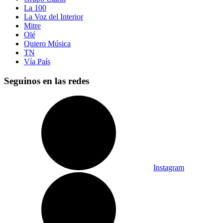
La 100
La Voz del Interior
Mitre
Olé
Quiero Música
TN
Vía País
Seguinos en las redes
Instagram