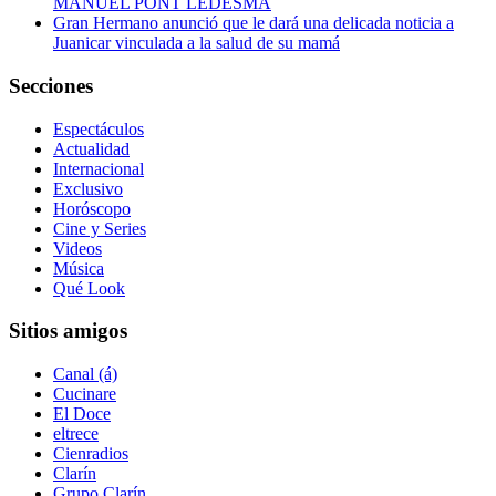
MANUEL PONT LEDESMA
Gran Hermano anunció que le dará una delicada noticia a
Juanicar vinculada a la salud de su mamá
Secciones
Espectáculos
Actualidad
Internacional
Exclusivo
Horóscopo
Cine y Series
Videos
Música
Qué Look
Sitios amigos
Canal (á)
Cucinare
El Doce
eltrece
Cienradios
Clarín
Grupo Clarín