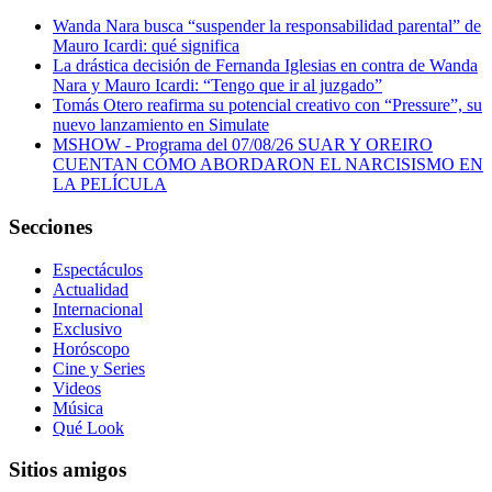
Wanda Nara busca “suspender la responsabilidad parental” de
Mauro Icardi: qué significa
La drástica decisión de Fernanda Iglesias en contra de Wanda
Nara y Mauro Icardi: “Tengo que ir al juzgado”
Tomás Otero reafirma su potencial creativo con “Pressure”, su
nuevo lanzamiento en Simulate
MSHOW - Programa del 07/08/26 SUAR Y OREIRO
CUENTAN CÓMO ABORDARON EL NARCISISMO EN
LA PELÍCULA
Secciones
Espectáculos
Actualidad
Internacional
Exclusivo
Horóscopo
Cine y Series
Videos
Música
Qué Look
Sitios amigos