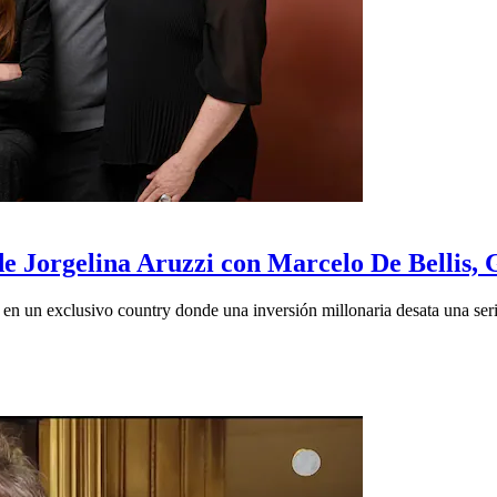
de Jorgelina Aruzzi con Marcelo De Bellis, 
a en un exclusivo country donde una inversión millonaria desata una seri