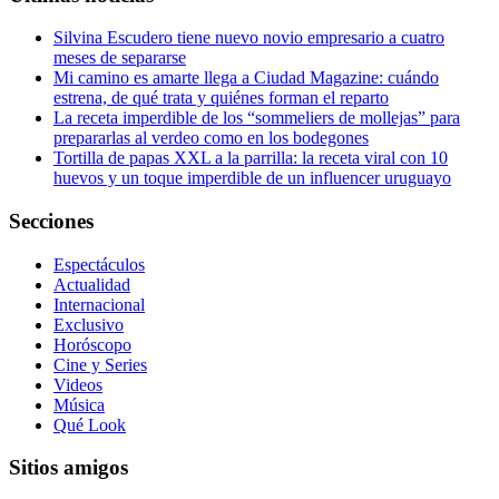
Silvina Escudero tiene nuevo novio empresario a cuatro
meses de separarse
Mi camino es amarte llega a Ciudad Magazine: cuándo
estrena, de qué trata y quiénes forman el reparto
La receta imperdible de los “sommeliers de mollejas” para
prepararlas al verdeo como en los bodegones
Tortilla de papas XXL a la parrilla: la receta viral con 10
huevos y un toque imperdible de un influencer uruguayo
Secciones
Espectáculos
Actualidad
Internacional
Exclusivo
Horóscopo
Cine y Series
Videos
Música
Qué Look
Sitios amigos