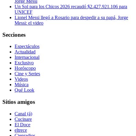
Jorge Messi
Un Sol para los Chicos 2026 recaudó $2.427.921.106 para
UNICEF
Lionel Messi llegó a Rosario para despedir a su papá, Jorge
Messi: el video
Secciones
Espectáculos
Actualidad
Internacional
Exclusivo
Horóscopo
Cine y Series
Videos
Música
Qué Look
Sitios amigos
Canal (á)
Cucinare
El Doce
eltrece
Cienradios