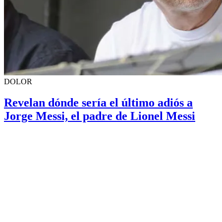
DOLOR
Revelan dónde sería el último adiós a
Jorge Messi, el padre de Lionel Messi