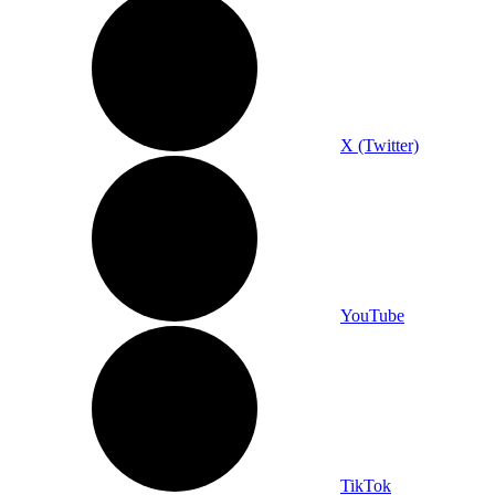
X (Twitter)
YouTube
TikTok