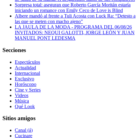
Sorpresa total: aseguran que Roberto García Moritán estaría
iniciando un romance con Emily Ceco de Love is Blind
Albere mandó al frente a Tuli Acosta con Luck Ra: “Detesto a
las que se meten con macho ajeno”
LA JAULA DE LA MODA - PROGRAMA DEL 06/08/26
INVITADOS: NEQUI GALOTTI, JORGE LEÓN Y JUAN
MANUEL PONT LEDESMA
Secciones
Espectáculos
Actualidad
Internacional
Exclusivo
Horóscopo
Cine y Series
Videos
Música
Qué Look
Sitios amigos
Canal (á)
Cucinare