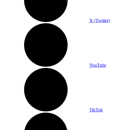
X (Twitter)
YouTube
TikTok