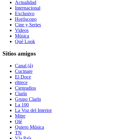
Actualidad
Internacional
Exclusivo
Horóscopo
Cine y Series
Videos
Música
Qué Look
Sitios amigos
Canal (á)
Cucinare
El Doce
eltrece
Cienradios
Clarín
Grupo Clarín
La 100
La Voz del Interior
Mitre
Olé
Quiero Música
TN
Vía País