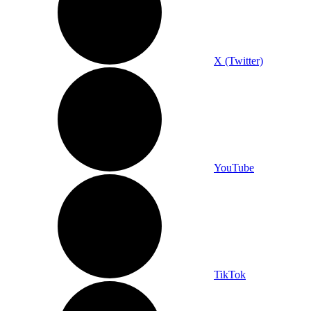
X (Twitter)
YouTube
TikTok