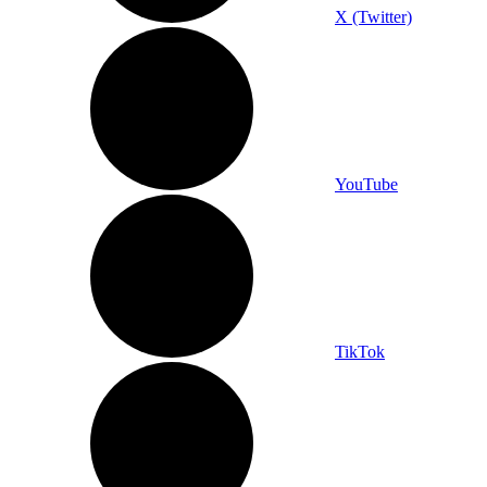
X (Twitter)
YouTube
TikTok