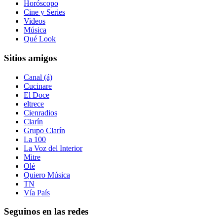
Horóscopo
Cine y Series
Videos
Música
Qué Look
Sitios amigos
Canal (á)
Cucinare
El Doce
eltrece
Cienradios
Clarín
Grupo Clarín
La 100
La Voz del Interior
Mitre
Olé
Quiero Música
TN
Vía País
Seguinos en las redes