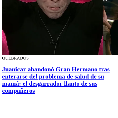
QUEBRADOS
Juanicar abandonó Gran Hermano tras
enterarse del problema de salud de su
mamá: el desgarrador llanto de sus
compañeros