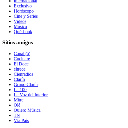
Internacional
Exclusivo
Horóscopo
Cine y Series
Videos
Música
Qué Look
Sitios amigos
Canal (á)
Cucinare
El Doce
eltrece
Cienradios
Clarín
Grupo Clarín
La 100
La Voz del Interior
Mitre
Olé
Quiero Música
TN
Vía País