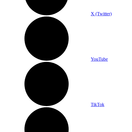
X (Twitter)
YouTube
TikTok