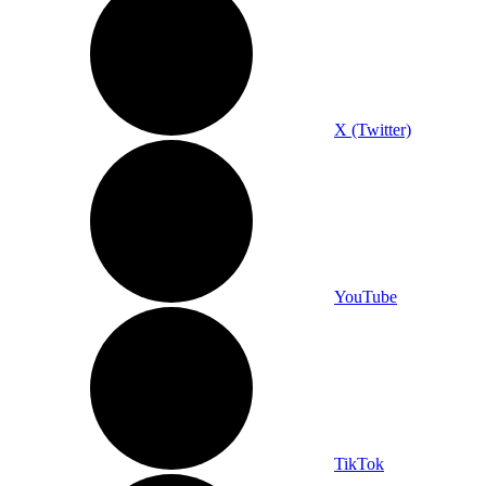
X (Twitter)
YouTube
TikTok