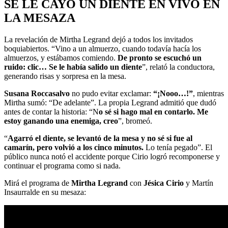
SE LE CAYÓ UN DIENTE EN VIVO EN
LA MESAZA
La revelación de Mirtha Legrand dejó a todos los invitados
boquiabiertos. “Vino a un almuerzo, cuando todavía hacía los
almuerzos, y estábamos comiendo.
De pronto se escuchó un
ruido: clic… Se le había salido un diente
”, relató la conductora,
generando risas y sorpresa en la mesa.
Susana Roccasalvo
no pudo evitar exclamar:
“¡Nooo…!”
, mientras
Mirtha sumó: “De adelante”. La propia Legrand admitió que dudó
antes de contar la historia: “N
o sé si hago mal en contarlo. Me
estoy ganando una enemiga, creo
”, bromeó.
“
Agarró el diente, se levantó de la mesa y no sé si fue al
camarín, pero volvió a los cinco minutos.
Lo tenía pegado”. El
público nunca notó el accidente porque Cirio logró recomponerse y
continuar el programa como si nada.
Mirá el programa de
Mirtha Legrand
con
Jésica Cirio
y Martín
Insaurralde en su mesaza: