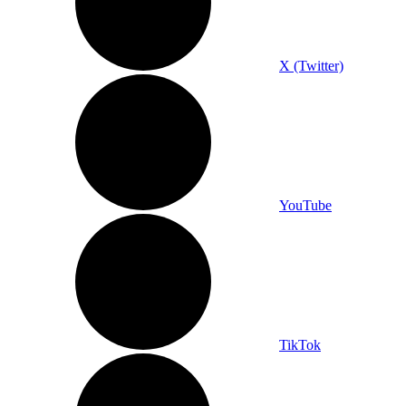
X (Twitter)
YouTube
TikTok