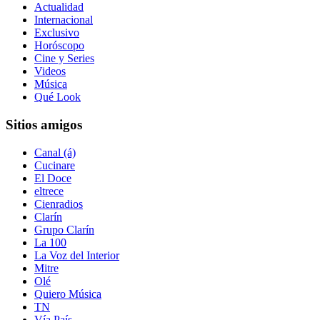
Actualidad
Internacional
Exclusivo
Horóscopo
Cine y Series
Videos
Música
Qué Look
Sitios amigos
Canal (á)
Cucinare
El Doce
eltrece
Cienradios
Clarín
Grupo Clarín
La 100
La Voz del Interior
Mitre
Olé
Quiero Música
TN
Vía País