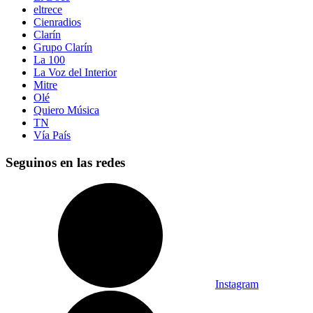
eltrece
Cienradios
Clarín
Grupo Clarín
La 100
La Voz del Interior
Mitre
Olé
Quiero Música
TN
Vía País
Seguinos en las redes
Instagram