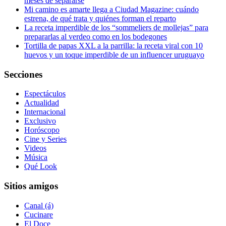
meses de separarse
Mi camino es amarte llega a Ciudad Magazine: cuándo
estrena, de qué trata y quiénes forman el reparto
La receta imperdible de los “sommeliers de mollejas” para
prepararlas al verdeo como en los bodegones
Tortilla de papas XXL a la parrilla: la receta viral con 10
huevos y un toque imperdible de un influencer uruguayo
Secciones
Espectáculos
Actualidad
Internacional
Exclusivo
Horóscopo
Cine y Series
Videos
Música
Qué Look
Sitios amigos
Canal (á)
Cucinare
El Doce