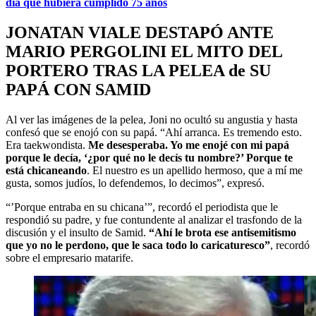
día que hubiera cumplido 75 años
JONATAN VIALE DESTAPÓ ANTE
MARIO PERGOLINI EL MITO DEL
PORTERO TRAS LA PELEA de SU
PAPÁ CON SAMID
Al ver las imágenes de la pelea, Joni no ocultó su angustia y hasta
confesó que se enojó con su papá. “Ahí arranca. Es tremendo esto.
Era taekwondista.
Me desesperaba. Yo me enojé con mi papá
porque le decía, ‘¿por qué no le decís tu nombre?’ Porque te
está chicaneando
. El nuestro es un apellido hermoso, que a mí me
gusta, somos judíos, lo defendemos, lo decimos”, expresó.
“’Porque entraba en su chicana’”, recordó el periodista que le
respondió su padre, y fue contundente al analizar el trasfondo de la
discusión y el insulto de Samid.
“Ahí le brota ese antisemitismo
que yo no le perdono, que le saca todo lo caricaturesco”
, recordó
sobre el empresario matarife.