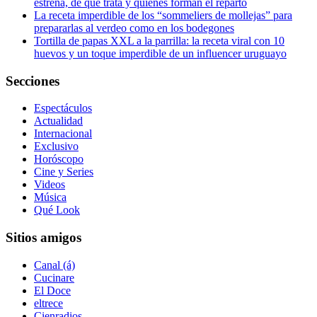
estrena, de qué trata y quiénes forman el reparto
La receta imperdible de los “sommeliers de mollejas” para
prepararlas al verdeo como en los bodegones
Tortilla de papas XXL a la parrilla: la receta viral con 10
huevos y un toque imperdible de un influencer uruguayo
Secciones
Espectáculos
Actualidad
Internacional
Exclusivo
Horóscopo
Cine y Series
Videos
Música
Qué Look
Sitios amigos
Canal (á)
Cucinare
El Doce
eltrece
Cienradios