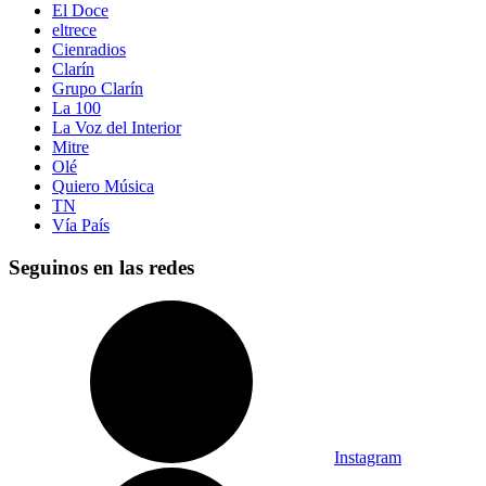
El Doce
eltrece
Cienradios
Clarín
Grupo Clarín
La 100
La Voz del Interior
Mitre
Olé
Quiero Música
TN
Vía País
Seguinos en las redes
Instagram