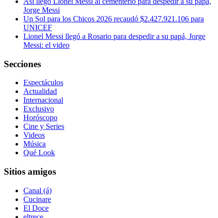
Así llegó Lionel Messi al cementerio para despedir a su papá,
Jorge Messi
Un Sol para los Chicos 2026 recaudó $2.427.921.106 para
UNICEF
Lionel Messi llegó a Rosario para despedir a su papá, Jorge
Messi: el video
Secciones
Espectáculos
Actualidad
Internacional
Exclusivo
Horóscopo
Cine y Series
Videos
Música
Qué Look
Sitios amigos
Canal (á)
Cucinare
El Doce
eltrece