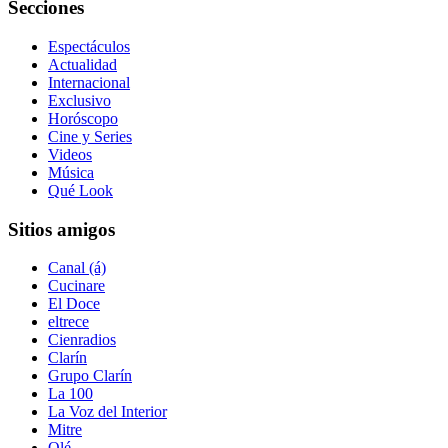
Secciones
Espectáculos
Actualidad
Internacional
Exclusivo
Horóscopo
Cine y Series
Videos
Música
Qué Look
Sitios amigos
Canal (á)
Cucinare
El Doce
eltrece
Cienradios
Clarín
Grupo Clarín
La 100
La Voz del Interior
Mitre
Olé