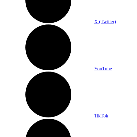
X (Twitter)
YouTube
TikTok