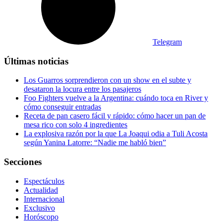
Telegram
Últimas noticias
Los Guarros sorprendieron con un show en el subte y
desataron la locura entre los pasajeros
Foo Fighters vuelve a la Argentina: cuándo toca en River y
cómo conseguir entradas
Receta de pan casero fácil y rápido: cómo hacer un pan de
mesa rico con solo 4 ingredientes
La explosiva razón por la que La Joaqui odia a Tuli Acosta
según Yanina Latorre: “Nadie me habló bien”
Secciones
Espectáculos
Actualidad
Internacional
Exclusivo
Horóscopo