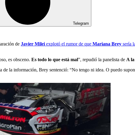
Telegram
aración de
Javier Milei
explotó el rumor de que
Mariana Brey
sería 
roso, es obsceno.
Es todo lo que está mal
”, repudió la panelista de
A l
a de la información, Brey sentenció: “No tengo ni idea. O puedo supone