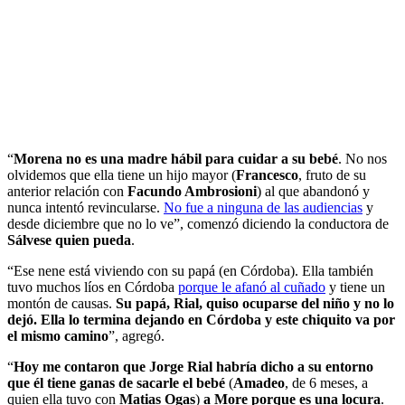
“
Morena no es una madre hábil para cuidar a su bebé
. No nos
olvidemos que ella tiene un hijo mayor (
Francesco
, fruto de su
anterior relación con
Facundo Ambrosioni
) al que abandonó y
nunca intentó revincularse.
No fue a ninguna de las audiencias
y
desde diciembre que no lo ve”, comenzó diciendo la conductora de
Sálvese quien pueda
.
“Ese nene está viviendo con su papá (en Córdoba). Ella también
tuvo muchos líos en Córdoba
porque le afanó al cuñado
y tiene un
montón de causas.
Su papá, Rial, quiso ocuparse del niño y no lo
dejó. Ella lo termina dejando en Córdoba y este chiquito va por
el mismo camino
”, agregó.
“
Hoy me contaron que Jorge Rial habría dicho a su entorno
que él tiene ganas de sacarle el bebé
(
Amadeo
, de 6 meses, a
quien ella tuvo con
Matias Ogas
)
a More porque es una locura
.