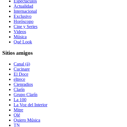
Espectáculos
Actualidad
Internacional
Exclusivo
Horóscopo
Cine y Series
Videos
Música
Qué Look
Sitios amigos
Canal (á)
Cucinare
El Doce
eltrece
Cienradios
Clarín
Grupo Clarín
La 100
La Voz del Interior
Mitre
Olé
Quiero Música
TN