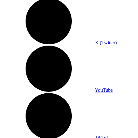
X (Twitter)
YouTube
TikTok