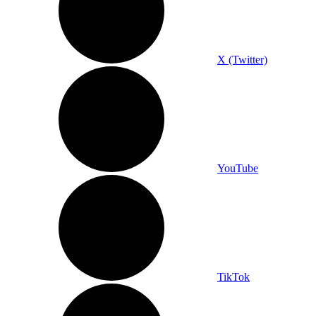
X (Twitter)
YouTube
TikTok