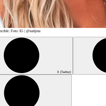
nocible. Foto: IG | @natijota
X (Twitter)