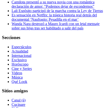
Camilota presentó a su nueva novia con una romántica
declaración de amor: “Podemos dejar de escondernos”
Lali Espósito participó de la marcha contra la Ley de Tierras
Es sensación en Netflix: la trágica historia real detrás del
documental ‘Naufragio: Pesadilla en el mar’
Wanda Nara destrozó a Mauro Icardi con un letal mensaje
sobre sus hijas tras ser habilitado a salir del país
Secciones
Espectáculos
Actualidad
Internacional
Exclusivo
Horóscopo
Cine y Series
Videos
Música
Qué Look
Sitios amigos
Canal (á)
Cucinare