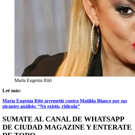
María Eugenia Ritó
Leé más:
María Eugenia Ritó arremetió contra Matilda Blanco por sus
picantes análisis: “No existís, ridícula”
SUMATE AL CANAL DE WHATSAPP
DE CIUDAD MAGAZINE Y ENTERATE